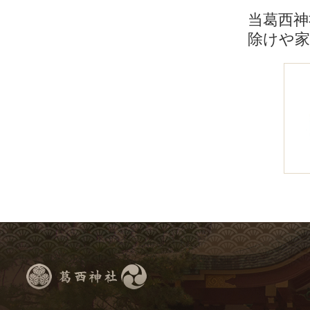
当葛西神
除けや