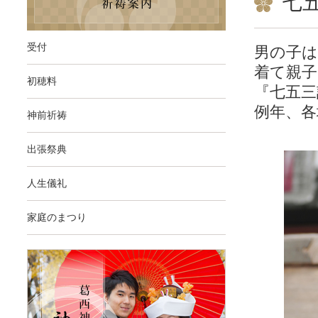
七
受付
男の子は
着て親
初穂料
『七五三
例年、
神前祈祷
出張祭典
人生儀礼
家庭のまつり