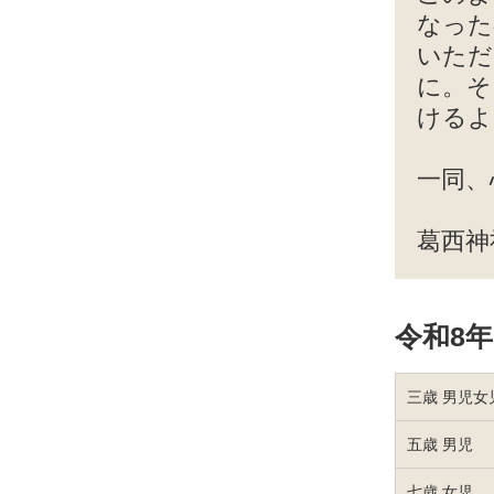
なった
いただ
に。そ
けるよ
一同、
葛西神
令和8
三歳 男児女
五歳 男児
七歳 女児