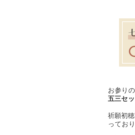
お参り
五三セ
祈願初穂
ってお