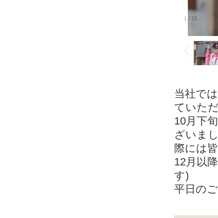
1
/
15
当社で
ていた
10月下
ざいま
際には
12月以
す)
平日の