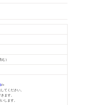
て含む）
9
/>
信してください。
できます。
願いします。