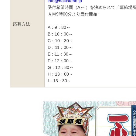
info@nakisumo.jp
受付希望時間（A～I）を決められて「葛飾場
ＡＭ9時00分より受付開始
応募方法
A：9：30～
B：10：00～
C：10：30～
D：11：00～
E：11：30～
F：12：00～
G：12：30～
H：13：00～
I：13：30～